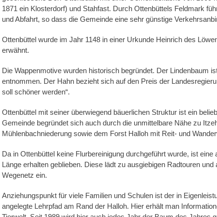
1871 ein Klosterdorf) und Stahfast. Durch Ottenbüttels Feldmark fü
und Abfahrt, so dass die Gemeinde eine sehr günstige Verkehrsanbi
Ottenbüttel wurde im Jahr 1148 in einer Urkunde Heinrich des Löw
erwähnt.
Die Wappenmotive wurden historisch begründet. Der Lindenbaum i
entnommen. Der Hahn bezieht sich auf den Preis der Landesregier
soll schöner werden“.
Ottenbüttel mit seiner überwiegend bäuerlichen Struktur ist ein be
Gemeinde begründet sich auch durch die unmittelbare Nähe zu Itzeho
Mühlenbachniederung sowie dem Forst Halloh mit Reit- und Wande
Da in Ottenbüttel keine Flurbereinigung durchgeführt wurde, ist ei
Länge erhalten geblieben. Diese lädt zu ausgiebigen Radtouren und
Wegenetz ein.
Anziehungspunkt für viele Familien und Schulen ist der in Eigenleist
angelegte Lehrpfad am Rand der Halloh. Hier erhält man Information
Tierwelt. Seit 1989 wird hier auch jedes Jahr der Baum des Jahres g