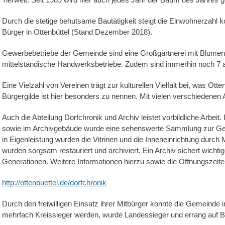
Durch die stetige behutsame Bautätigkeit steigt die Einwohnerzahl ko
Bürger in Ottenbüttel (Stand Dezember 2018).
Gewerbebetriebe der Gemeinde sind eine Großgärtnerei mit Blumen
mittelständische Handwerksbetriebe. Zudem sind immerhin noch 7 a
Eine Vielzahl von Vereinen trägt zur kulturellen Vielfalt bei, was Ott
Bürgergilde ist hier besonders zu nennen. Mit vielen verschiedenen Ak
Auch die Abteilung Dorfchronik und Archiv leistet vorbildliche Arbe
sowie im Archivgebäude wurde eine sehenswerte Sammlung zur Ge
in Eigenleistung wurden die Vitrinen und die Inneneinrichtung durch M
wurden sorgsam restauriert und archiviert. Ein Archiv sichert wicht
Generationen. Weitere Informationen hierzu sowie die Öffnungszeiten
http://ottenbuettel.de/dorfchronik
Durch den freiwilligen Einsatz ihrer Mitbürger konnte die Gemeinde
mehrfach Kreissieger werden, wurde Landessieger und errang auf B