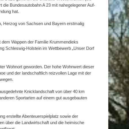
hrt die Bundesautobahn A 23 mit nahegelegener Auf-
ndung hat.
en, Herzog von Sachsen und Bayern erstmalig
st dem Wappen der Familie Krummendieks
ung Schleswig-Holstein im Wettbewerb „Unser Dorf
liebter Wohnort geworden. Der hohe Wohnwert dieser
e und der landschaftlich reizvollen Lage mit der
rwegen.
ne ausgedehnte Knicklandschaft von über 40 km
 anderen Sportarten auf einem gut ausgebauten
ung erstellte Abenteuerspielplatz sowie der
en über die Landwirtschaft und die heimische
epflanzt.