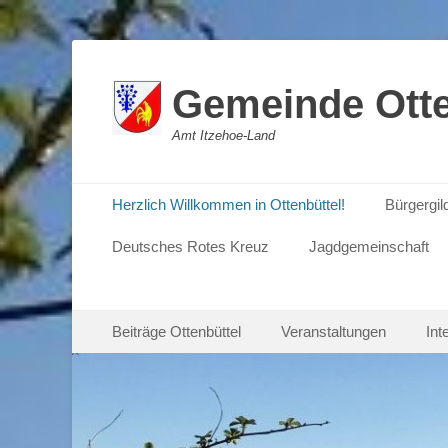
Gemeinde Otte
Amt Itzehoe-Land
Primäres Menü
Zum
Herzlich Willkommen in Ottenbüttel!
Bürgergil
Inhalt
springen
Deutsches Rotes Kreuz
Jagdgemeinschaft
Sekundäres Menü
Zum
Beiträge Ottenbüttel
Veranstaltungen
Int
Inhalt
springen