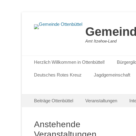
Gemeinde
Amt Itzehoe-Land
Primäres Menü
Zum
Herzlich Willkommen in Ottenbüttel!
Bürgergil
Inhalt
springen
Deutsches Rotes Kreuz
Jagdgemeinschaft
Sekundäres Menü
Zum
Beiträge Ottenbüttel
Veranstaltungen
Int
Inhalt
springen
Anstehende
Veranstaltungen