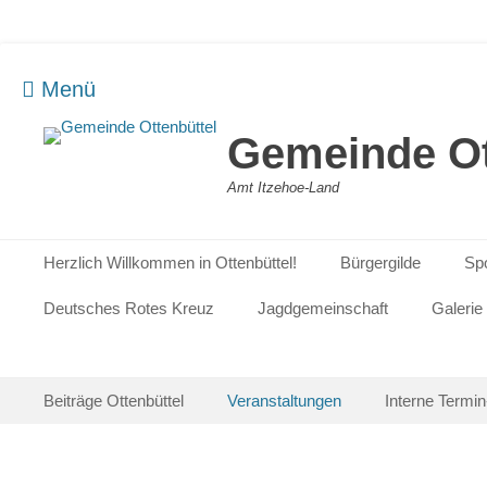
Menü
Gemeinde Ot
Amt Itzehoe-Land
Primäres Menü
Zum
Herzlich Willkommen in Ottenbüttel!
Bürgergilde
Sp
Inhalt
springen
Deutsches Rotes Kreuz
Jagdgemeinschaft
Galerie
Sekundäres Menü
Zum
Beiträge Ottenbüttel
Veranstaltungen
Interne Termi
Inhalt
springen