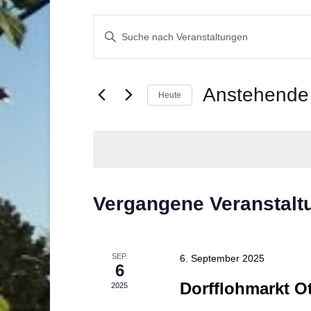
Veranstaltungen
Bitte
Suche
Schlüsselwort
eingeben.
und
Suche
Ansichten,
Anstehende
nach
Heute
Veranstaltungen
Navigation
Datum
Schlüsselwort.
wählen.
Vergangene Veranstalt
SEP.
6. September 2025
6
Dorfflohmarkt Ot
2025