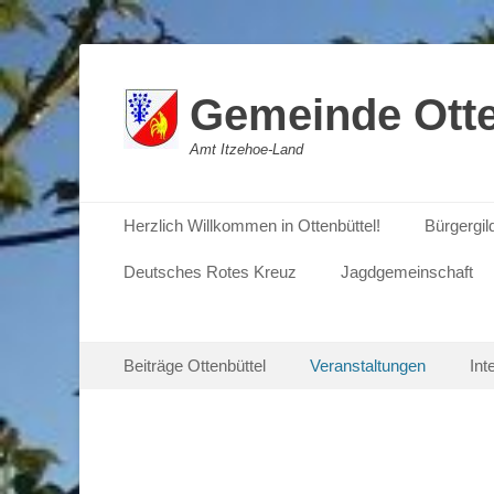
Gemeinde Otte
Amt Itzehoe-Land
Primäres Menü
Zum
Herzlich Willkommen in Ottenbüttel!
Bürgergil
Inhalt
springen
Deutsches Rotes Kreuz
Jagdgemeinschaft
Sekundäres Menü
Zum
Beiträge Ottenbüttel
Veranstaltungen
Int
Inhalt
springen